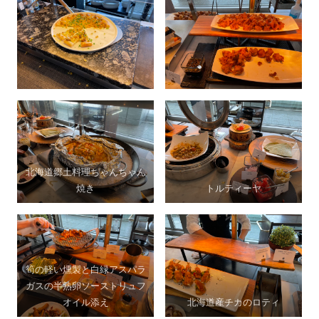
北海道郷土料理ちゃんちゃん
焼き
トルティーヤ
筍の軽い燻製と白緑アスパラ
ガスの半熟卵ソーストリュフ
オイル添え
北海道産チカのロティ