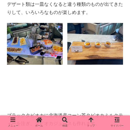
デザート類は一皿なくなると違う種類のものが出てきた
りして、いろいろなものが楽しめます。
ブラックタピオカに北海道産コーン茶タピオカミルクテ
ィーを注ぎ、タピオカジュースも作れます。
メニュー
ホーム
検索
トップ
サイドバー