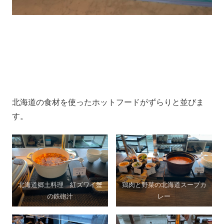
北海道の食材を使ったホットフードがずらりと並びま
す。
北海道郷土料理 紅ズワイ蟹
鶏肉と野菜の北海道スープカ
の鉄砲汁
レー