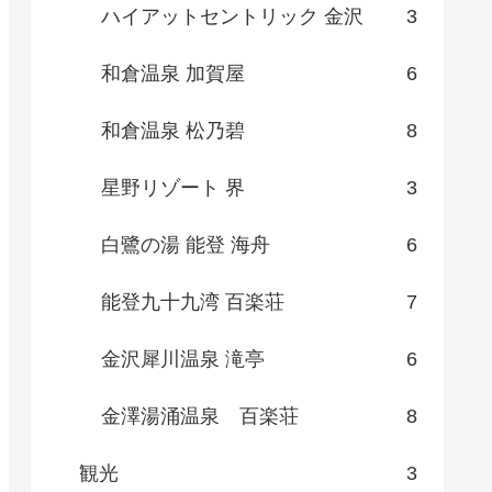
ハイアットセントリック 金沢
3
和倉温泉 加賀屋
6
和倉温泉 松乃碧
8
星野リゾート 界
3
白鷺の湯 能登 海舟
6
能登九十九湾 百楽荘
7
金沢犀川温泉 滝亭
6
金澤湯涌温泉 百楽荘
8
観光
3