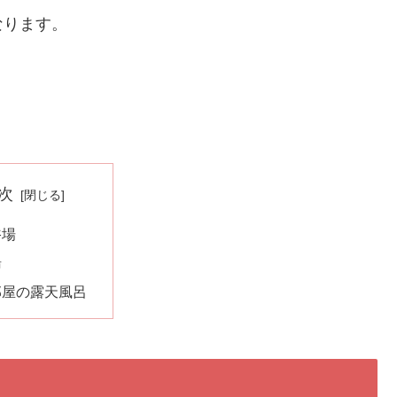
なります。
次
浴場
湯
部屋の露天風呂