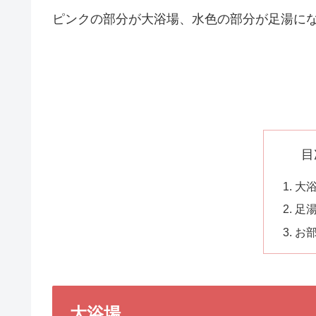
ピンクの部分が大浴場、水色の部分が足湯に
目
大
足
お
大浴場