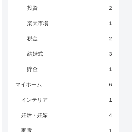
投資
2
楽天市場
1
税金
2
結婚式
3
貯金
1
マイホーム
6
インテリア
1
妊活・妊娠
4
家電
1