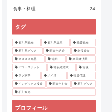
食事・料理
34
タグ
石川県観光
石川県温泉
能登観光
石川県グルメ
医者と結婚
老後資金
オススメ商品
節約
楽天経済圏
パワースポット
格安結婚式
節税
ラク家事
ポイ活
投資信託
インデックス投資
医者とお金
石川グルメ
石川観光
プロフィール