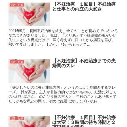
【不妊治療 １回目】不妊治療
妊活・妊娠
と仕事との両立の大変さ
2021年9月、初回不妊治療を終え、全てのことが初めてでいろいろ
な気づきがありました。 私は、「とりあえず不妊治療の腕がいい
先生」という視点だけで、深く考えずに口コミから病院を選び、
勢いで受診しました。 しかし、後からもっとこ...
【不妊治療】不妊治療までの夫
妊活・妊娠
婦間のズレ
「妊活したいのに夫が非協力的」というのはよく見聞きするフレ
ーズ。 我が家は、主人が非協力的ではないものの、妊活に対して
のんびり屋さん。 のんびり屋の主人と、年齢のこともあり焦って
せっかちな私との間で、初めは妊活に対してズレがあ...
【不妊治療 １回目】不妊治療
妊活・妊娠
は大変！３時間の待ち時間と２