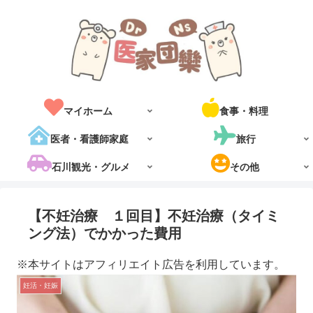
マイホーム
食事・料理
医者・看護師家庭
旅行
石川観光・グルメ
その他
【不妊治療 １回目】不妊治療（タイミ
ング法）でかかった費用
※本サイトはアフィリエイト広告を利用しています。
妊活・妊娠