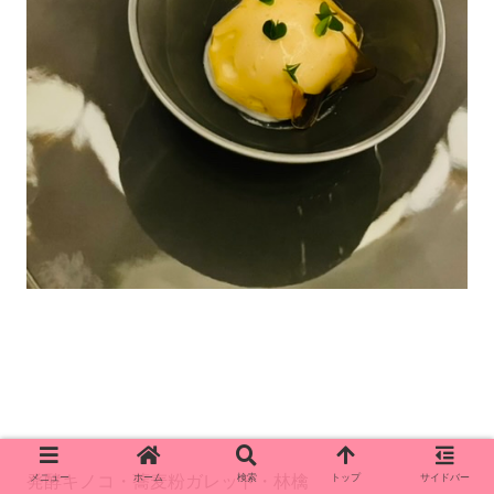
発酵キノコ・蕎麦粉ガレット・林檎
メニュー
ホーム
検索
トップ
サイドバー