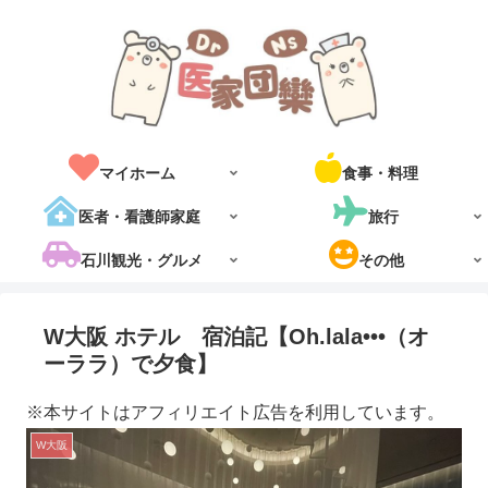
マイホーム
食事・料理
医者・看護師家庭
旅行
石川観光・グルメ
その他
W大阪 ホテル 宿泊記【Oh.lala•••（オ
ーララ）で夕食】
※本サイトはアフィリエイト広告を利用しています。
W大阪