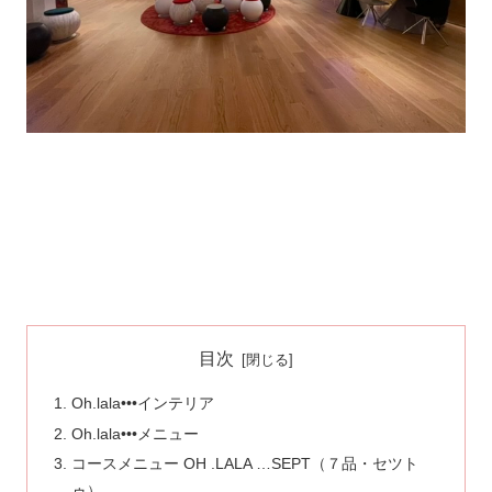
目次
Oh.lala•••インテリア
Oh.lala•••メニュー
コースメニュー OH .LALA …SEPT（７品・セツト
ゥ）