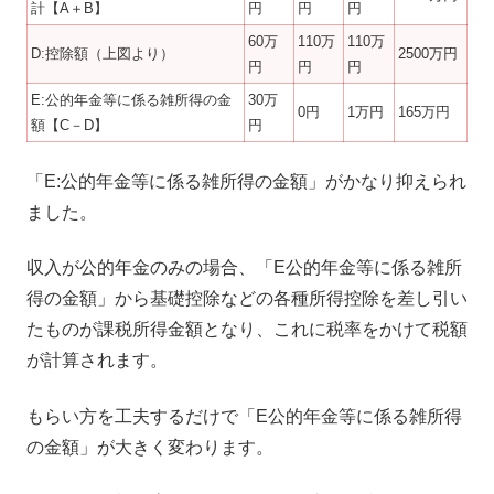
計【A＋B】
円
円
円
60万
110万
110万
D:控除額（上図より）
2500万円
円
円
円
E:公的年金等に係る雑所得の金
30万
0円
1万円
165万円
額【C－D】
円
「E:公的年金等に係る雑所得の金額」がかなり抑えられ
ました。
収入が公的年金のみの場合、「E公的年金等に係る雑所
得の金額」から基礎控除などの各種所得控除を差し引い
たものが課税所得金額となり、これに税率をかけて税額
が計算されます。
もらい方を工夫するだけで「E公的年金等に係る雑所得
の金額」が大きく変わります。