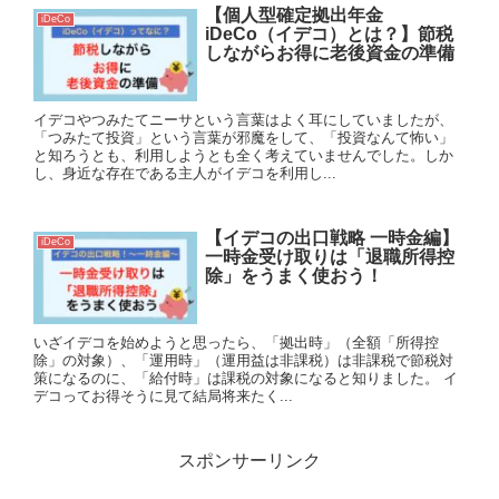
【個人型確定拠出年金
iDeCo
iDeCo（イデコ）とは？】節税
しながらお得に老後資金の準備
イデコやつみたてニーサという言葉はよく耳にしていましたが、
「つみたて投資」という言葉が邪魔をして、「投資なんて怖い」
と知ろうとも、利用しようとも全く考えていませんでした。しか
し、身近な存在である主人がイデコを利用し...
【イデコの出口戦略 一時金編】
iDeCo
一時金受け取りは「退職所得控
除」をうまく使おう！
いざイデコを始めようと思ったら、「拠出時」（全額「所得控
除」の対象）、「運用時」（運用益は非課税）は非課税で節税対
策になるのに、「給付時」は課税の対象になると知りました。 イ
デコってお得そうに見て結局将来たく...
スポンサーリンク