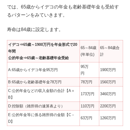
では、65歳からイデコの年金も老齢基礎年金も受給す
るパターンをみていきます。
寿命は84歳に設定します。
イデコ⇒65歳～1900万円を
年金形式
で20
65～84歳
65～84歳合
年間
(年単位)
計
公的年金⇒65歳～老齢基礎年金受給
95万
A:65歳からイデコ年金95万円
1900万円
円
B:65歳から老齢基礎年金78万円
78万円
1560万円
C:公的年金などの収入金額の合計【A＋
173万円
3460万円
B】
D:控除額（雑所得の速算表より）
110万円
2200万円
E:公的年金等に係る雑所得の金額【C－
63万円
1260万円
D】