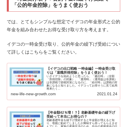
「公的年金控除」をうまく使おう
では、とてもシンプルな想定でイデコの年金形式と公的
年金を組み合わせたお得な受け取り方を考えます。
イデコの一時金受け取り、公的年金の繰下げ受給につい
て詳しくはこちらをご覧ください。
【イデコの出口戦略 一時金編】一時金受け取
りは「退職所得控除」をうまく使おう！
いざイデコを始めようと思ったら、「拠出時」（全額
「所得控除」の対象）、「運用時」（運用益は非課税）
は非課税で節税対策になるのに、「給付時」は課税の対
象になると知りました。イデコってお得そうに見て結局
将来たく...
new-life-new-growth.com
2021.01.24
【年金額42％増！？】老齢基礎年金の繰下げ
受給って本当にお得なの？
老齢基礎年金を繰下げ受給すると年金額が増えると知
り、母親に勧めてしましたが興味すら持ってもらえませ
んでした。家族の老後生活のため、自分の老後資金の計