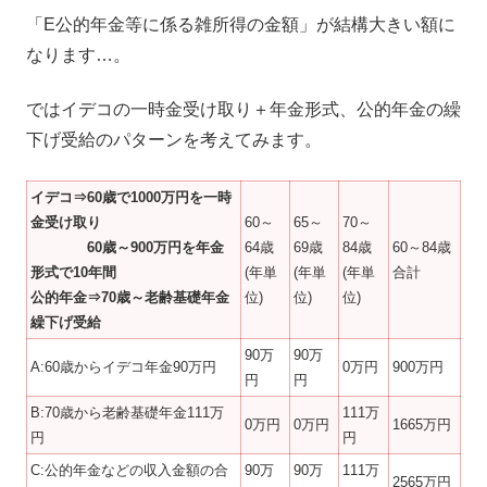
「E公的年金等に係る雑所得の金額」が結構大きい額に
なります…。
ではイデコの一時金受け取り＋年金形式、公的年金の繰
下げ受給のパターンを考えてみます。
イデコ⇒60歳で1000万円を一時
金受け取り
60～
65～
70～
60歳～900万円を年金
64歳
69歳
84歳
60～84歳
形式で10年間
(年単
(年単
(年単
合計
公的年金⇒70歳～老齢基礎年金
位)
位)
位)
繰下げ受給
90万
90万
A:60歳からイデコ年金90万円
0万円
900万円
円
円
B:70歳から老齢基礎年金111万
111万
0万円
0万円
1665万円
円
円
C:公的年金などの収入金額の合
90万
90万
111万
2565万円