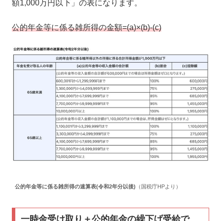
額1,000万円以下」の表になります。
公的年金等に係る雑所得の金額=(a)×(b)-(c)
公的年金等に係る雑所得の速算表(令和2年分以後)
（国税庁HPより）
一時金受け取り＋公的年金の繰下げ受給で