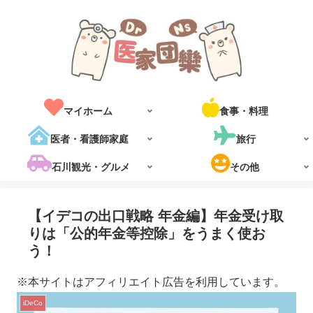
マイホーム
食事・料理
医者・看護師家庭
旅行
石川観光・グルメ
その他
【イデコの出口戦略 年金編】年金受け取
りは「公的年金等控除」をうまく使お
う！
※本サイトはアフィリエイト広告を利用しています。
iDeCo