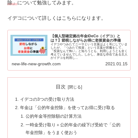
除」
について勉強してみます。
イデコについて詳しくはこちらになります。
【個人型確定拠出年金iDeCo（イデコ）と
は？】節税しながらお得に老後資金の準備
イデコやつみたてニーサという言葉はよく耳にしていま
したが、「つみたて投資」という言葉が邪魔をして、
「投資なんて怖い」と知ろうとも、利用しようとも全く
考えていませんでした。しかし、身近な存在である主人
がイデコを利用し...
new-life-new-growth.com
2021.01.15
目次
イデコの3つの受け取り方法
年金は「公的年金控除」を使ってお得に受け取る
公的年金等控除額の計算方法
一時金受け取り＋公的年金の繰下げ受給で「公的
年金控除」をうまく使おう