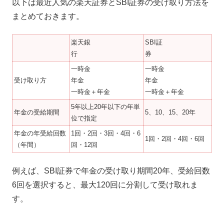
以下は最近人気の楽天証券とSBI証券の受け取り方法を
まとめておきます。
楽天銀
SBI証
行
券
一時金
一時金
受け取り方
年金
年金
一時金＋年金
一時金＋年金
5年以上20年以下の年単
年金の受給期間
5、10、15、20年
位で指定
年金の年受給回数
1回・2回・3回・4回・6
1回・2回・4回・6回
（年間）
回・12回
例えば、SBI証券で年金の受け取り期間20年、受給回数
6回を選択すると、最大120回に分割して受け取れま
す。