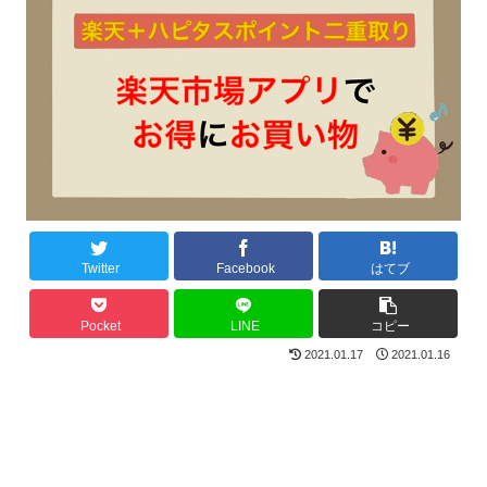
Twitter
Facebook
はてブ
Pocket
LINE
コピー
2021.01.17
2021.01.16