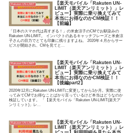
【楽天モバイル「Rakuten UN-
Rakuten UN-LIMIT
LIMIT（楽天アンリミット）」レ
ビュー】実際に乗り換えてみて
本当にお得なのかCM検証！！
【前編】
「日本のスマホ代は高すぎる！」の米倉涼子のCMでお馴染みの
Rakuten UN-LIMIT。 インパクトのあるキャッチフレーズと米倉涼
子さんの目力でとても印象に残りますよね。 2020年４月からサー
ビスが開始され、CMを見てと...
【楽天モバイル「Rakuten UN-
Rakuten UN-LIMIT
LIMIT（楽天アンリミット）」レ
ビュー】実際に乗り換えてみて
本当にお得なのかCM検証！！
【後編part2】
2020年12月にRakuten UN-LIMITに変更してから1か月。実際に使
ってみてCMでお得なことばかり言っているけど本当はどうなのか
検証しています。 「【楽天モバイル「Rakuten UN-LIMIT(楽天ア
ンリミット)」レ...
【楽天モバイル「Rakuten UN-
Rakuten UN-LIMIT
LIMIT（楽天アンリミット）」レ
ビュー】利用明細を見たら本当