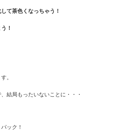
化して茶色くなっちゃう！
まう！
ます。
で、結局もったいないことに・・・
とパック！