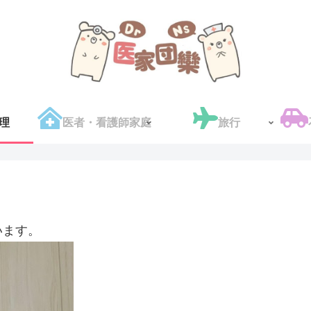
理
医者・看護師家庭
旅行
います。