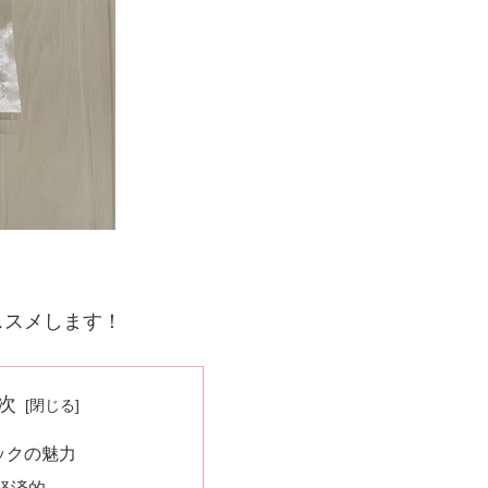
ススメします！
次
ックの魅力