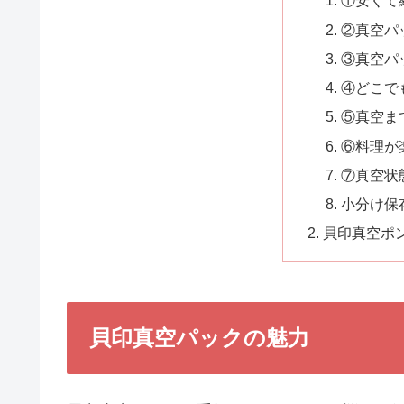
①安くて
②真空パ
③真空パ
④どこで
⑤真空ま
⑥料理が
⑦真空状
小分け保
貝印真空ポ
貝印真空パックの魅力