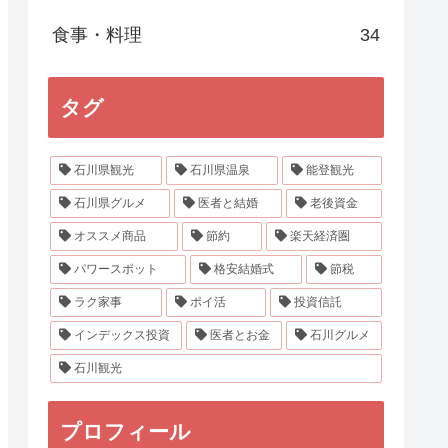
食事・料理
34
タグ
石川県観光
石川県温泉
能登観光
石川県グルメ
医者と結婚
老後資金
オススメ商品
節約
楽天経済圏
パワースポット
格安結婚式
節税
ラク家事
ポイ活
投資信託
インデックス投資
医者とお金
石川グルメ
石川観光
プロフィール