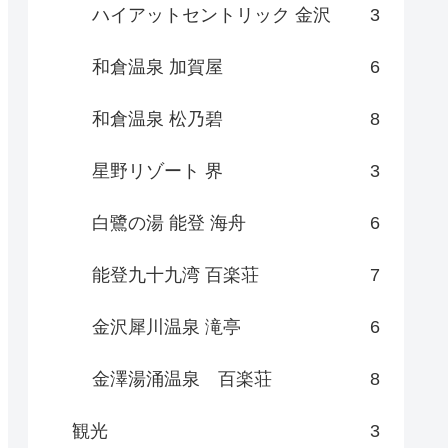
ハイアットセントリック 金沢
3
和倉温泉 加賀屋
6
和倉温泉 松乃碧
8
星野リゾート 界
3
白鷺の湯 能登 海舟
6
能登九十九湾 百楽荘
7
金沢犀川温泉 滝亭
6
金澤湯涌温泉 百楽荘
8
観光
3