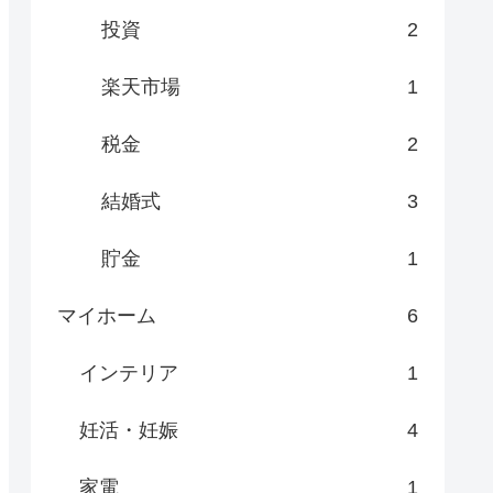
投資
2
楽天市場
1
税金
2
結婚式
3
貯金
1
マイホーム
6
インテリア
1
妊活・妊娠
4
家電
1