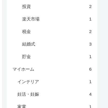
投資
2
楽天市場
1
税金
2
結婚式
3
貯金
1
マイホーム
6
インテリア
1
妊活・妊娠
4
家電
1