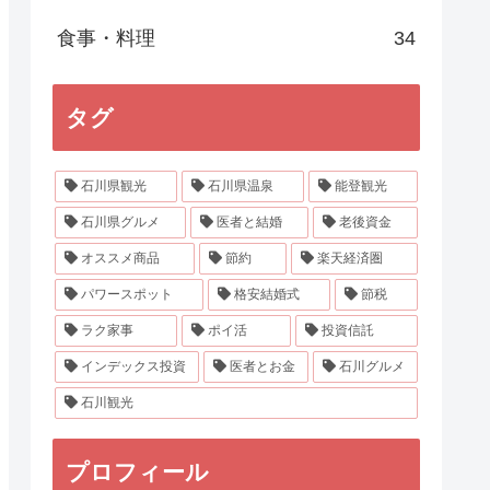
食事・料理
34
タグ
石川県観光
石川県温泉
能登観光
石川県グルメ
医者と結婚
老後資金
オススメ商品
節約
楽天経済圏
パワースポット
格安結婚式
節税
ラク家事
ポイ活
投資信託
インデックス投資
医者とお金
石川グルメ
石川観光
プロフィール