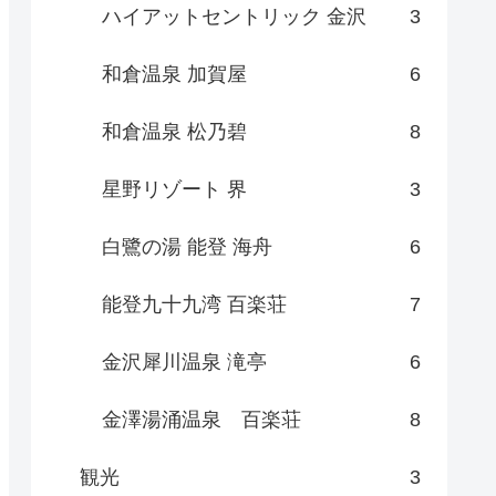
ハイアットセントリック 金沢
3
和倉温泉 加賀屋
6
和倉温泉 松乃碧
8
星野リゾート 界
3
白鷺の湯 能登 海舟
6
能登九十九湾 百楽荘
7
金沢犀川温泉 滝亭
6
金澤湯涌温泉 百楽荘
8
観光
3