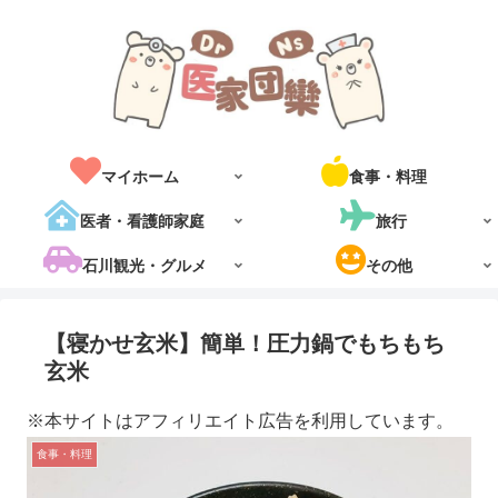
マイホーム
食事・料理
医者・看護師家庭
旅行
石川観光・グルメ
その他
【寝かせ玄米】簡単！圧力鍋でもちもち
玄米
※本サイトはアフィリエイト広告を利用しています。
食事・料理