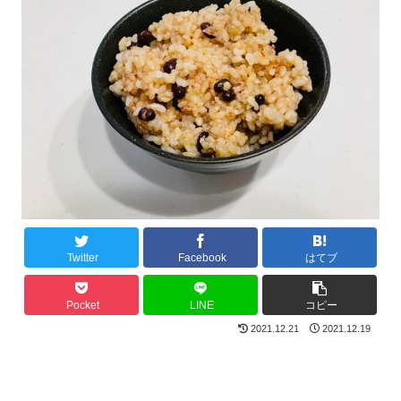
Twitter
Facebook
はてブ
Pocket
LINE
コピー
2021.12.21
2021.12.19