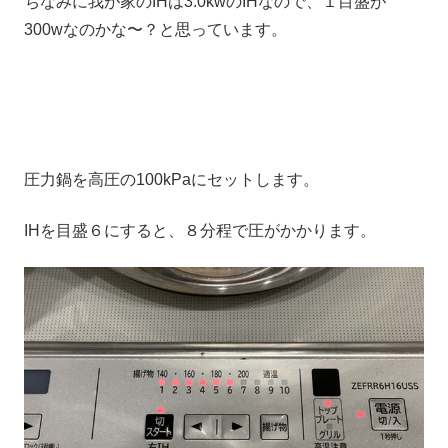
ちなみに我が家のIHは3.0kwのIHなので、１目盛が
300wなのかな〜？と思っています。
圧力鍋を高圧の100kPaにセットします。
IHを目盛６にすると、８分程で圧がかかります。